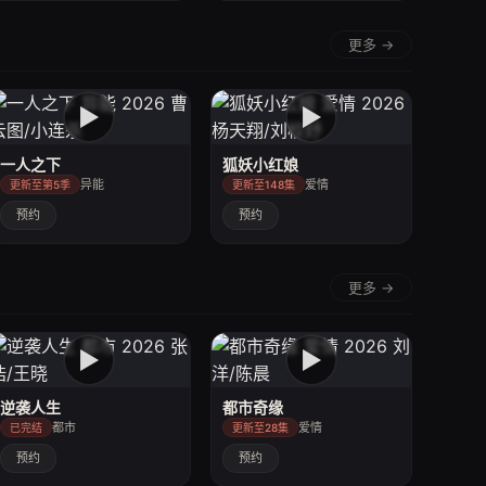
更多 →
▶
▶
一人之下
狐妖小红娘
异能
爱情
更新至第5季
更新至148集
预约
预约
更多 →
▶
▶
逆袭人生
都市奇缘
都市
爱情
已完结
更新至28集
预约
预约