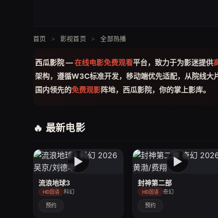
片名
首页
>
影视首页
>
全部热播
类型
年份
主演
西瓜影院
—
在线电影免费观看
平台，致力于为影迷提供
简介内容
架构，遵循W3C标准开发，移动端优先适配，从院线大
国内领先的
免费观影
阵地，西瓜影院，你的掌上影库。
▶ 立即观看
预约
🔥 最新电影
▶
▶
流浪地球3
封神第二部
科幻
奇幻
HD国语
HD国语
预约
预约